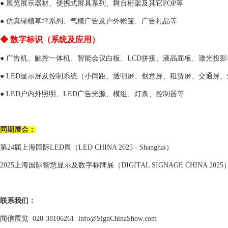
● 展览展示器材、便携式展具系列、舞台桁架及其它POP等
● 仿真绿植草坪系列、气模广告及户外帐篷、广告礼品等
◆
数字标识（系统及应用）
● 广告机、触控一体机、智能会议白板、LCD拼接、液晶面板、激光投影
● LED显示屏及控制系统（小间距、透明屏、创意屏、租赁屏、交通屏
● LED户内外照明、LED广告光源、模组、灯条、控制器等
同期展会：
第
24届
上海国际
LED展
（
L
ED CHINA 202
5
·
S
hanghai）
2025上海国际智慧显示及数字标牌展
（
DIGITAL SIGNAGE CHINA 202
5
联系我们：
闻信展览
020-38106261 info@SignChinaShow.com