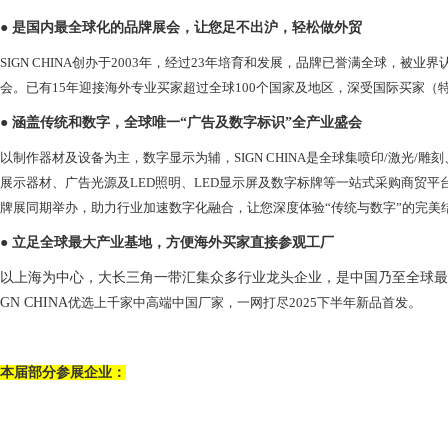
●
是国内最全球化的品牌展会，让您足不出沪，轻松做外贸
SIGN CHINA创办于2003年，经过2
3
年培育和发展，品牌已誉满全球，被业界
会。已有
15
年迎接海外专业买家超过全球
100个国家及地区，深受国际买家（
●
涵盖
传统
和
数字，
全球唯一
“广告及数字标识”全产业盛会
以制作器材及设备为主，数字显示为辅，
SIGN CHINA是全球集喷印/激光
展示器材、广告光源及LED照明、LED显示屏及数字标牌等一站式采购商贸平台！与
牌展同期举办，助力行业加速数字化融合，让您深度体验“传统与数字”的完美
●
立足全球最大产业基地，方便海外买家直接参观工厂
以上海为中心，大长三角一带汇集众多行业龙头企业，是中国乃至全球最
GN CHINA
优选上千家
中高端
中国厂家
，
一网打尽
2025下半年新品首发
。
本届
部分参展企业：