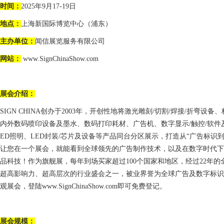
时间：
202
5
年
9
月
17
-
19
日
地点：
上海新国际博览中心（浦东）
主办单位：
闻信展览服务有限公司
网站：
www.SignChinaShow.com
展会介绍：
SIGN CHINA创办于2003年，开创性地将激光雕刻/切割/焊接/折弯设
内外数码喷印设备及墨水、数码打印耗材、广告机、数字显示/触控/软件及
ED照明、LED封装/芯片及设备等产品同台分区展示，
打造从
“广告标识
让您在一个展会，就能看到全球领先的广告制作技术，以及在数字时代
品科技！
作为旗舰展，每年到场买家超过
100个国家和地区，经过2
2
年的
超高影响力、超高层次的行业盛会之一，被业界誉为全球广告
及数字
标识
观展会，登陆
www.SignChinaShow.com
即可免费登记。
展会规模：