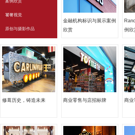
案例欣赏
饕餮视觉
金融机构标识与展示案例
Ran
原创与摄影作品
欣赏
例欣
邮件模版1
修葺历史，铸造未来
商业零售与店招标牌
商业